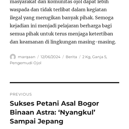
masyarakat dan komunitas ojol dapat lebih
waspada dan tidak terlibat dalam kegiatan
ilegal yang merugikan banyak pihak. Semoga
kejadian ini menjadi pelajaran berharga bagi
semua pihak untuk terus menjaga ketertiban
dan keamanan di lingkungan masing-masing.
Author
Posted
Categories
Tags
marqaan
12/06/2024
Berita
2 Kg
,
Ganja 5
,
on
Pengemudi Ojol
Navigasi
PREVIOUS
pos
Sukses Petani Asal Bogor
Previous
post:
Binaan Astra: ‘Nyangkul’
Sampai Jepang