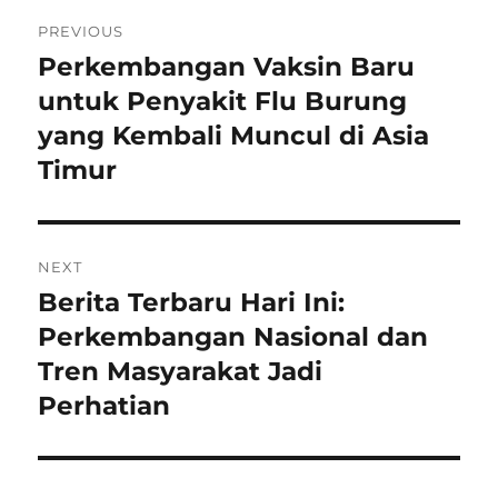
Navigasi
PREVIOUS
pos
Perkembangan Vaksin Baru
Previous
post:
untuk Penyakit Flu Burung
yang Kembali Muncul di Asia
Timur
NEXT
Berita Terbaru Hari Ini:
Next
post:
Perkembangan Nasional dan
Tren Masyarakat Jadi
Perhatian