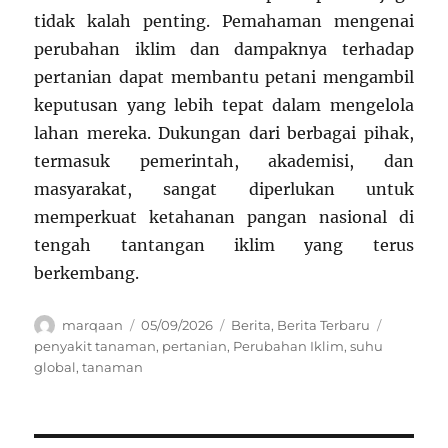
tidak kalah penting. Pemahaman mengenai
perubahan iklim dan dampaknya terhadap
pertanian dapat membantu petani mengambil
keputusan yang lebih tepat dalam mengelola
lahan mereka. Dukungan dari berbagai pihak,
termasuk pemerintah, akademisi, dan
masyarakat, sangat diperlukan untuk
memperkuat ketahanan pangan nasional di
tengah tantangan iklim yang terus
berkembang.
Author
Posted
Categories
Tags
marqaan
05/09/2026
Berita
,
Berita Terbaru
on
penyakit tanaman
,
pertanian
,
Perubahan Iklim
,
suhu
global
,
tanaman