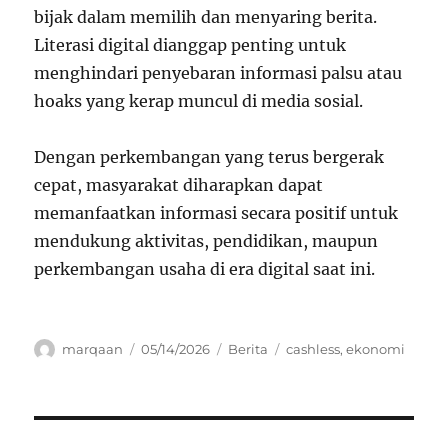
bijak dalam memilih dan menyaring berita.
Literasi digital dianggap penting untuk
menghindari penyebaran informasi palsu atau
hoaks yang kerap muncul di media sosial.
Dengan perkembangan yang terus bergerak
cepat, masyarakat diharapkan dapat
memanfaatkan informasi secara positif untuk
mendukung aktivitas, pendidikan, maupun
perkembangan usaha di era digital saat ini.
Author
Posted
Categories
Tags
marqaan
05/14/2026
Berita
cashless
,
ekonomi
on
Navigasi