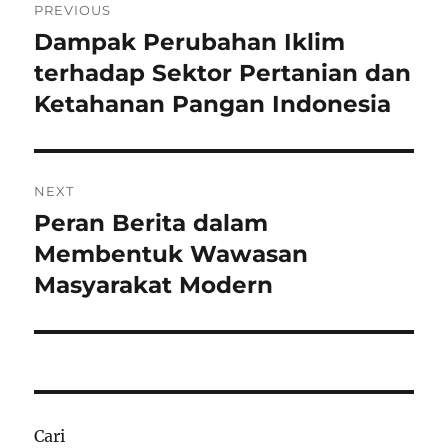
PREVIOUS
pos
Dampak Perubahan Iklim
Previous
post:
terhadap Sektor Pertanian dan
Ketahanan Pangan Indonesia
NEXT
Peran Berita dalam
Next
post:
Membentuk Wawasan
Masyarakat Modern
Cari