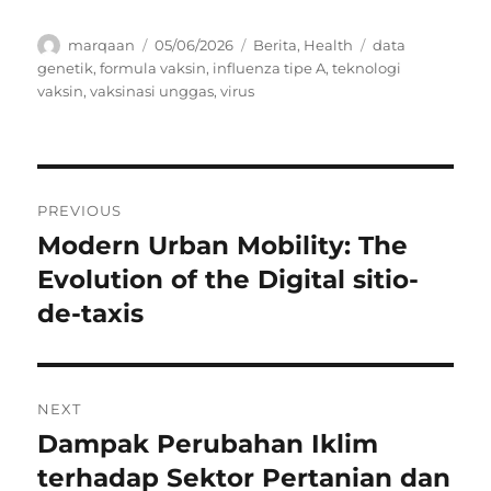
Author
Posted
Categories
Tags
marqaan
05/06/2026
Berita
,
Health
data
on
genetik
,
formula vaksin
,
influenza tipe A
,
teknologi
vaksin
,
vaksinasi unggas
,
virus
Navigasi
PREVIOUS
pos
Modern Urban Mobility: The
Previous
post:
Evolution of the Digital sitio-
de-taxis
NEXT
Dampak Perubahan Iklim
Next
post:
terhadap Sektor Pertanian dan