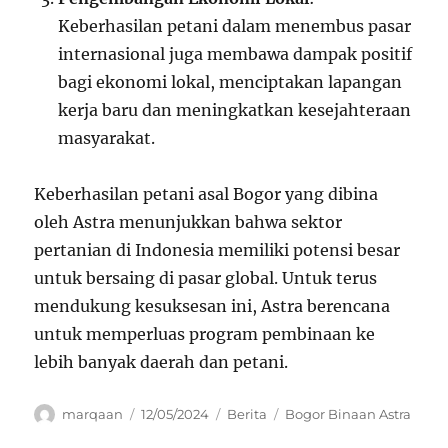
Keberhasilan petani dalam menembus pasar
internasional juga membawa dampak positif
bagi ekonomi lokal, menciptakan lapangan
kerja baru dan meningkatkan kesejahteraan
masyarakat.
Keberhasilan petani asal Bogor yang dibina
oleh Astra menunjukkan bahwa sektor
pertanian di Indonesia memiliki potensi besar
untuk bersaing di pasar global. Untuk terus
mendukung kesuksesan ini, Astra berencana
untuk memperluas program pembinaan ke
lebih banyak daerah dan petani.
Author
Posted
Categories
Tags
marqaan
12/05/2024
Berita
Bogor Binaan Astra
on