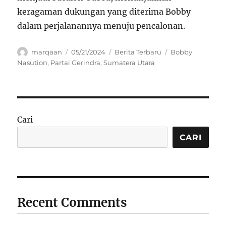
keragaman dukungan yang diterima Bobby
dalam perjalanannya menuju pencalonan.
Author
Posted
Categories
Tags
marqaan
05/21/2024
Berita Terbaru
Bobby
on
Nasution
,
Partai Gerindra
,
Sumatera Utara
Cari
CARI
Recent Comments