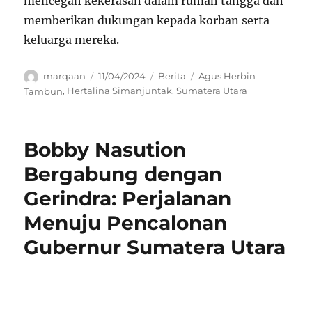
mencegah kekerasan dalam rumah tangga dan
memberikan dukungan kepada korban serta
keluarga mereka.
Author
Posted
Categories
Tags
marqaan
11/04/2024
Berita
Agus Herbin
on
Tambun
,
Hertalina Simanjuntak
,
Sumatera Utara
Bobby Nasution
Bergabung dengan
Gerindra: Perjalanan
Menuju Pencalonan
Gubernur Sumatera Utara