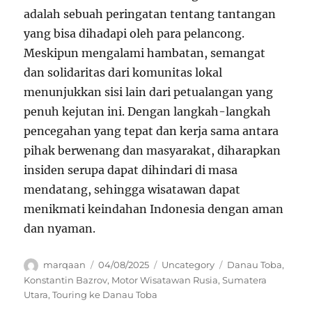
adalah sebuah peringatan tentang tantangan
yang bisa dihadapi oleh para pelancong.
Meskipun mengalami hambatan, semangat
dan solidaritas dari komunitas lokal
menunjukkan sisi lain dari petualangan yang
penuh kejutan ini. Dengan langkah-langkah
pencegahan yang tepat dan kerja sama antara
pihak berwenang dan masyarakat, diharapkan
insiden serupa dapat dihindari di masa
mendatang, sehingga wisatawan dapat
menikmati keindahan Indonesia dengan aman
dan nyaman.
Author
Posted
Categories
Tags
marqaan
04/08/2025
Uncategory
Danau Toba
,
on
Konstantin Bazrov
,
Motor Wisatawan Rusia
,
Sumatera
Utara
,
Touring ke Danau Toba