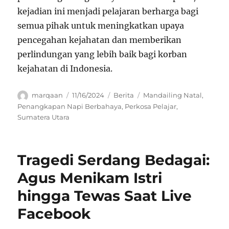
kejadian ini menjadi pelajaran berharga bagi
semua pihak untuk meningkatkan upaya
pencegahan kejahatan dan memberikan
perlindungan yang lebih baik bagi korban
kejahatan di Indonesia.
Author
Posted
Categories
Tags
marqaan
11/16/2024
Berita
Mandailing Natal
,
on
Penangkapan Napi Berbahaya
,
Perkosa Pelajar
,
Sumatera Utara
Tragedi Serdang Bedagai:
Agus Menikam Istri
hingga Tewas Saat Live
Facebook