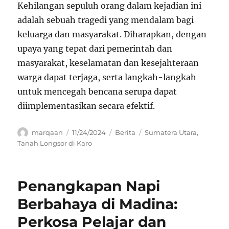
Kehilangan sepuluh orang dalam kejadian ini
adalah sebuah tragedi yang mendalam bagi
keluarga dan masyarakat. Diharapkan, dengan
upaya yang tepat dari pemerintah dan
masyarakat, keselamatan dan kesejahteraan
warga dapat terjaga, serta langkah-langkah
untuk mencegah bencana serupa dapat
diimplementasikan secara efektif.
Author
Posted
Categories
Tags
marqaan
11/24/2024
Berita
Sumatera Utara
,
on
Tanah Longsor di Karo
Penangkapan Napi
Berbahaya di Madina:
Perkosa Pelajar dan