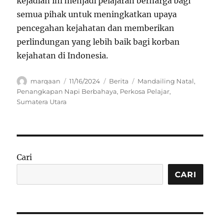
kejadian ini menjadi pelajaran berharga bagi
semua pihak untuk meningkatkan upaya
pencegahan kejahatan dan memberikan
perlindungan yang lebih baik bagi korban
kejahatan di Indonesia.
Author
Posted
Categories
Tags
marqaan
11/16/2024
Berita
Mandailing Natal
,
on
Penangkapan Napi Berbahaya
,
Perkosa Pelajar
,
Sumatera Utara
Cari
CARI