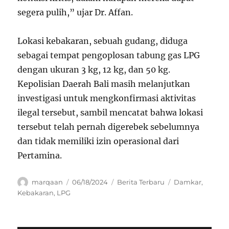
segera pulih,” ujar Dr. Affan.
Lokasi kebakaran, sebuah gudang, diduga
sebagai tempat pengoplosan tabung gas LPG
dengan ukuran 3 kg, 12 kg, dan 50 kg.
Kepolisian Daerah Bali masih melanjutkan
investigasi untuk mengkonfirmasi aktivitas
ilegal tersebut, sambil mencatat bahwa lokasi
tersebut telah pernah digerebek sebelumnya
dan tidak memiliki izin operasional dari
Pertamina.
Author
Posted
Categories
Tags
marqaan
06/18/2024
Berita Terbaru
Damkar
,
on
Kebakaran
,
LPG