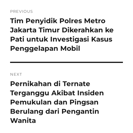
Navigasi
PREVIOUS
pos
Tim Penyidik Polres Metro
Previous
post:
Jakarta Timur Dikerahkan ke
Pati untuk Investigasi Kasus
Penggelapan Mobil
NEXT
Pernikahan di Ternate
Next
post:
Terganggu Akibat Insiden
Pemukulan dan Pingsan
Berulang dari Pengantin
Wanita