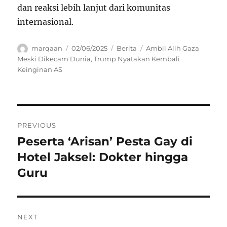
dan reaksi lebih lanjut dari komunitas
internasional.
Author
Posted
Categories
Tags
marqaan
02/06/2025
Berita
Ambil Alih Gaza
on
Meski Dikecam Dunia
,
Trump Nyatakan Kembali
Keinginan AS
Navigasi
PREVIOUS
pos
Peserta ‘Arisan’ Pesta Gay di
Previous
post:
Hotel Jaksel: Dokter hingga
Guru
NEXT