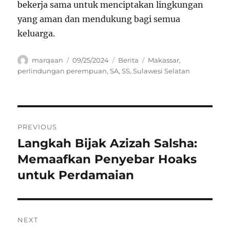
bekerja sama untuk menciptakan lingkungan
yang aman dan mendukung bagi semua
keluarga.
Author
Posted
Categories
Tags
marqaan
09/25/2024
Berita
Makassar
,
on
perlindungan perempuan
,
SA
,
SS
,
Sulawesi Selatan
Navigasi
PREVIOUS
pos
Langkah Bijak Azizah Salsha:
Previous
post:
Memaafkan Penyebar Hoaks
untuk Perdamaian
NEXT