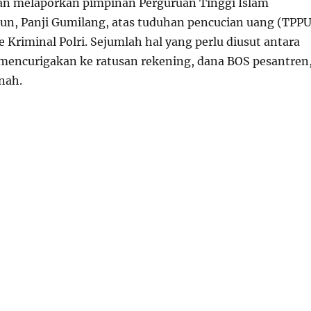
n melaporkan pimpinan Perguruan Tinggi Islam
tun, Panji Gumilang, atas tuduhan pencucian uang (TPPU
 Kriminal Polri. Sejumlah hal yang perlu diusut antara
a mencurigakan ke ratusan rekening, dana BOS pesantren
anah.