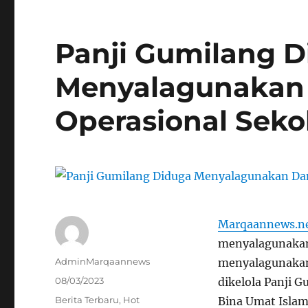
Panji Gumilang 
Menyalagunakan
Operasional Seko
Marqaannews.n
menyalagunakan
Author
AdminMarqaannews
menyalagunakan 
Posted
08/03/2023
dikelola Panji G
on
Categories
Berita Terbaru
,
Hot
Bina Umat Islam