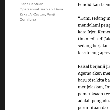
Tags
Dana Bantuan
Pendidikan Islam
Operasional Sekolah
,
Dana
Zakat Al-Zaytun
,
Panji
“Kami sedang me
Gumilang
mendalami peng
kata Irjen Keme
tim media. di J
sedang berjalan
bisa bilang apa-
Faisal berjanji 
Agama akan memb
baru bisa kita b
menjelaskan, In
pemeriksaan ter
adalah pengadua
permintaan dari 