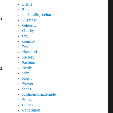
Bisnis
Bola
Buah Paling Sehat
ih
Business
Celebrity
Charity
a
City
country
Drink
Ekonomi
Factory
Fashion
an
Festival
Film
Flight
Flower
foods
fordmemorialtemple
Game
Games
Generation