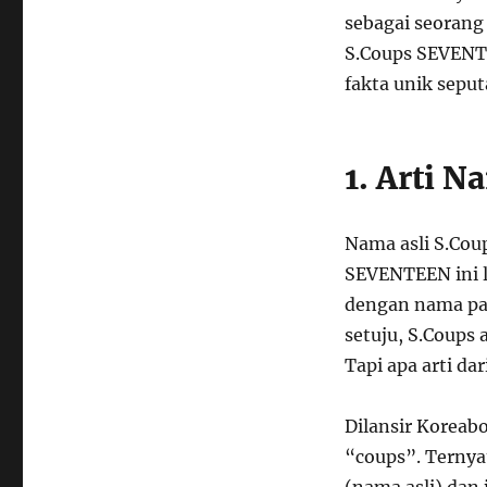
sebagai seorang
S.Coups SEVENT
fakta unik seput
1. Arti 
Nama asli S.Cou
SEVENTEEN ini la
dengan nama pa
setuju, S.Coups
Tapi apa arti d
Dilansir Koreab
“coups”. Ternyat
(nama asli) dan