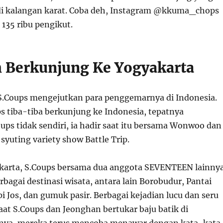
di kalangan karat. Coba deh, Instagram @kkuma_chops
i 135 ribu pengikut.
h Berkunjung Ke Yogyakarta
 S.Coups mengejutkan para penggemarnya di Indonesia.
ps tiba-tiba berkunjung ke Indonesia, tepatnya
ups tidak sendiri, ia hadir saat itu bersama Wonwoo dan
yuting variety show Battle Trip.
karta, S.Coups bersama dua anggota SEVENTEEN lainny
agai destinasi wisata, antara lain Borobudur, Pantai
pi Jos, dan gumuk pasir. Berbagai kejadian lucu dan seru
 saat S.Coups dan Jeonghan bertukar baju batik di
unya, mereka terus mencoba menawar dengan kata-kata