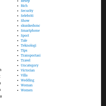
Resep
Rich
Security
Selebriti
Show
skunkedsmc
Smartphone
Sport
Tale
Teknologi
Tips
Transportasi
Travel
Uncategory
a
Victorian
Villa
t
Wedding
n
Woman
a
Women
a