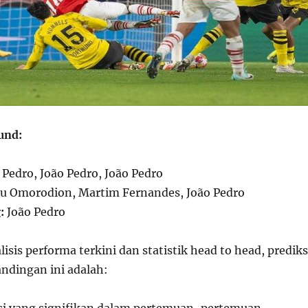
und:
 Pedro, João Pedro, João Pedro
 Omorodion, Martim Fernandes, João Pedro
:
João Pedro
isis performa terkini dan statistik head to head, prediks
andingan ini adalah:
i yang signifikan dalam pertemuan-pertemuan