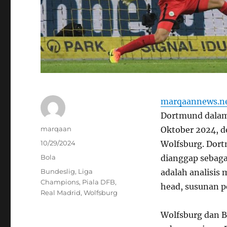
marqaannews.n
Dortmund dalam 
Author
marqaan
Oktober 2024, d
Posted
10/29/2024
Wolfsburg. Dort
on
Categories
Bola
dianggap sebaga
Tags
Bundeslig
,
Liga
adalah analisis
Champions
,
Piala DFB
,
head, susunan p
Real Madrid
,
Wolfsburg
Wolfsburg dan B