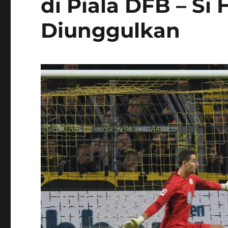
di Piala DFB – Si
Diunggulkan