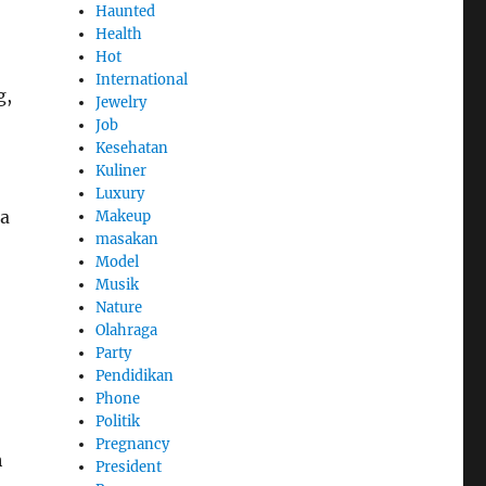
Haunted
Health
Hot
International
g,
Jewelry
Job
Kesehatan
Kuliner
Luxury
ka
Makeup
masakan
Model
Musik
Nature
Olahraga
Party
Pendidikan
Phone
Politik
Pregnancy
h
President