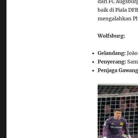
dari FC Augsbur
baik di Piala D
mengalahkan Phö
Wolfsburg:
Gelandang:
João
Penyerang:
Samu
Penjaga Gawang