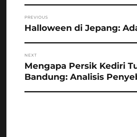
Navigasi
PREVIOUS
pos
Halloween di Jepang: Ada
Previous
post:
NEXT
Mengapa Persik Kediri T
Next
post:
Bandung: Analisis Peny