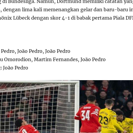
g di Bundesliga. Namun, Dortmund memiliki catatan yan
FB, dengan lima kali memenangkan gelar dan baru-baru in
nix Lübeck dengan skor 4-1 di babak pertama Piala DF
 Pedro, João Pedro, João Pedro
 Omorodion, Martim Fernandes, João Pedro
:
João Pedro