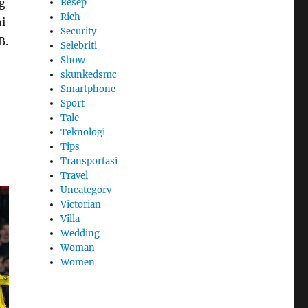
g
Resep
Rich
i
Security
B.
Selebriti
Show
skunkedsmc
Smartphone
Sport
Tale
Teknologi
Tips
Transportasi
Travel
Uncategory
Victorian
Villa
Wedding
Woman
Women