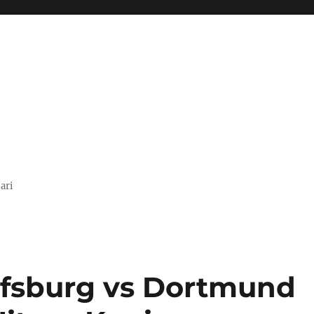
ari
lfsburg vs Dortmund