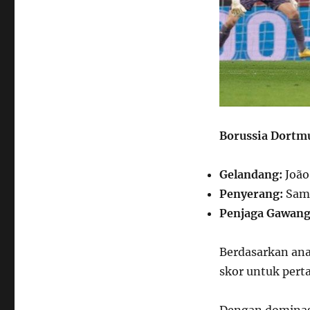
Borussia Dortm
Gelandang:
João
Penyerang:
Samu
Penjaga Gawang
Berdasarkan anal
skor untuk pert
Dengan dominas