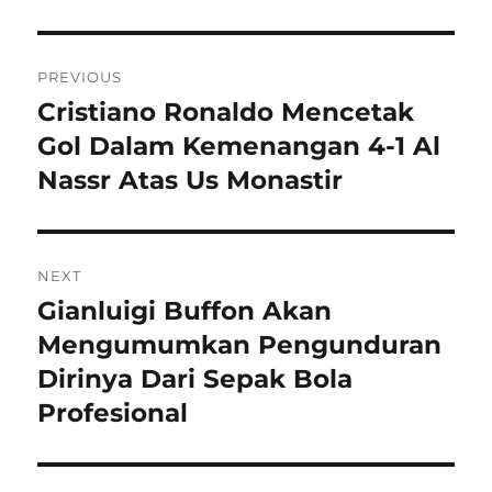
Navigasi
PREVIOUS
pos
Cristiano Ronaldo Mencetak
Previous
post:
Gol Dalam Kemenangan 4-1 Al
Nassr Atas Us Monastir
NEXT
Gianluigi Buffon Akan
Next
post:
Mengumumkan Pengunduran
Dirinya Dari Sepak Bola
Profesional