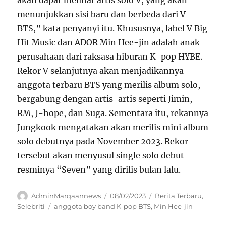
menunjukkan sisi baru dan berbeda dari V
BTS,” kata penyanyi itu. Khususnya, label V Big
Hit Music dan ADOR Min Hee-jin adalah anak
perusahaan dari raksasa hiburan K-pop HYBE.
Rekor V selanjutnya akan menjadikannya
anggota terbaru BTS yang merilis album solo,
bergabung dengan artis-artis seperti Jimin,
RM, J-hope, dan Suga. Sementara itu, rekannya
Jungkook mengatakan akan merilis mini album
solo debutnya pada November 2023. Rekor
tersebut akan menyusul single solo debut
resminya “Seven” yang dirilis bulan lalu.
Author
Posted
Categories
AdminMarqaannews
08/02/2023
Berita Terbaru
,
on
Tags
Selebriti
anggota boy band K-pop BTS
,
Min Hee-jin