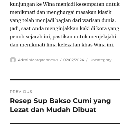
kunjungan ke Wina menjadi kesempatan untuk
menikmati dan menghargai masakan klasik
yang telah menjadi bagian dari warisan dunia.
Jadi, saat Anda menginjakkan kaki di kota yang
penuh sejarah ini, pastikan untuk menjelajahi
dan menikmati lima kelezatan khas Wina ini.
Author
Posted
Categories
AdminMarqaannews
02/02/2024
Uncategory
on
Navigasi
PREVIOUS
pos
Resep Sup Bakso Cumi yang
Previous
post:
Lezat dan Mudah Dibuat