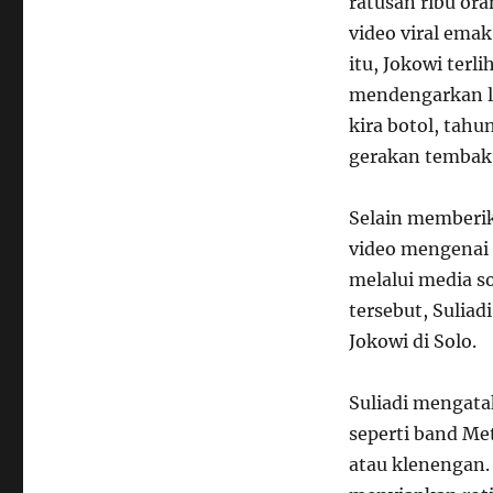
ratusan ribu or
video viral ema
itu, Jokowi ter
mendengarkan la
kira botol, tahu
gerakan tembak 
Selain memberik
video mengenai 
melalui media s
tersebut, Sulia
Jokowi di Solo.
Suliadi mengat
seperti band Met
atau klenengan. 