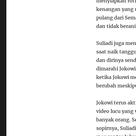
menyiapkan roti
kenangan yang un
pulang dari Sem
dan tidak beran
Suliadi juga me
saat naik tanggu
dan dirinya sen
dimarahi Jokowi
ketika Jokowi m
berubah meskipu
Jokowi terus ak
video lucu yang
banyak orang. S
sopirnya, Sulia