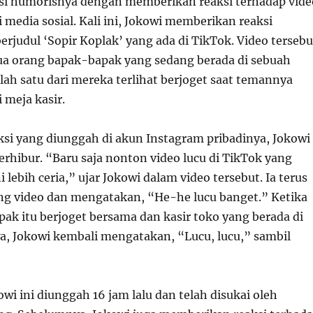
si humorisnya dengan memberikan reaksi terhadap vide
di media sosial. Kali ini, Jokowi memberikan reaksi
erjudul ‘Sopir Koplak’ yang ada di TikTok. Video tersebu
a orang bapak-bapak yang sedang berada di sebuah
lah satu dari mereka terlihat berjoget saat temannya
 meja kasir.
ksi yang diunggah di akun Instagram pribadinya, Jokowi
terhibur. “Baru saja nonton video lucu di TikTok yang
 lebih ceria,” ujar Jokowi dalam video tersebut. Ia terus
ng video dan mengatakan, “He-he lucu banget.” Ketika
ak itu berjoget bersama dan kasir toko yang berada di
wa, Jokowi kembali mengatakan, “Lucu, lucu,” sambil
owi ini diunggah 16 jam lalu dan telah disukai oleh