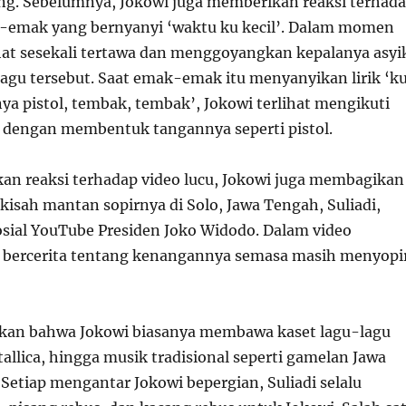
ang. Sebelumnya, Jokowi juga memberikan reaksi terhad
k-emak yang bernyanyi ‘waktu ku kecil’. Dalam momen
lihat sesekali tertawa dan menggoyangkan kepalanya asyi
gu tersebut. Saat emak-emak itu menyanyikan lirik ‘k
nya pistol, tembak, tembak’, Jokowi terlihat mengikuti
dengan membentuk tangannya seperti pistol.
an reaksi terhadap video lucu, Jokowi juga membagikan
kisah mantan sopirnya di Solo, Jawa Tengah, Suliadi,
osial YouTube Presiden Joko Widodo. Dalam video
di bercerita tentang kenangannya semasa masih menyopi
akan bahwa Jokowi biasanya membawa kaset lagu-lagu
allica, hingga musik tradisional seperti gamelan Jawa
Setiap mengantar Jokowi bepergian, Suliadi selalu