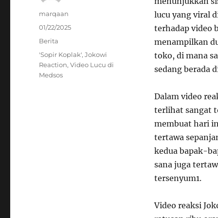
menunjukkan si
Author
marqaan
lucu yang viral 
Posted
01/22/2025
terhadap video b
on
Categories
Berita
menampilkan du
Tags
'Sopir Koplak'
,
Jokowi
toko, di mana sa
Reaction
,
Video Lucu di
sedang berada di
Medsos
Dalam video rea
terlihat sangat 
membuat hari ini
tertawa sepanja
kedua bapak-bap
sana juga terta
tersenyum
1
.
Video reaksi Jok