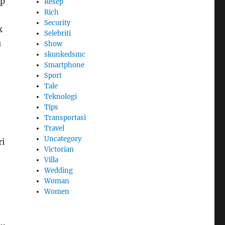
ap
Resep
Rich
Security
k
Selebriti
u
Show
skunkedsmc
Smartphone
Sport
Tale
Teknologi
Tips
Transportasi
Travel
Uncategory
ri
Victorian
Villa
Wedding
Woman
Women