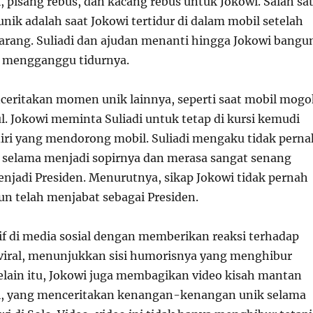
, pisang rebus, dan kacang rebus untuk Jokowi. Salah sa
ik adalah saat Jokowi tertidur di dalam mobil setelah
arang. Suliadi dan ajudan menanti hingga Jokowi bangu
i mengganggu tidurnya.
nceritakan momen unik lainnya, seperti saat mobil mogo
l. Jokowi meminta Suliadi untuk tetap di kursi kemudi
diri yang mendorong mobil. Suliadi mengaku tidak perna
 selama menjadi sopirnya dan merasa sangat senang
enjadi Presiden. Menurutnya, sikap Jokowi tidak pernah
n telah menjabat sebagai Presiden.
tif di media sosial dengan memberikan reaksi terhadap
 viral, menunjukkan sisi humorisnya yang menghibur
elain itu, Jokowi juga membagikan video kisah mantan
di, yang menceritakan kenangan-kenangan unik selama