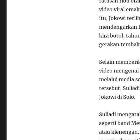
ratusan ribu or
video viral ema
itu, Jokowi ter
mendengarkan la
kira botol, tahu
gerakan tembak 
Selain memberik
video mengenai 
melalui media s
tersebut, Sulia
Jokowi di Solo.
Suliadi mengat
seperti band Met
atau klenengan. 