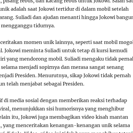
, pisang rebus, dan kacang rebus untuk Jokowi. Salah sa
ik adalah saat Jokowi tertidur di dalam mobil setelah
arang. Suliadi dan ajudan menanti hingga Jokowi bangu
i mengganggu tidurnya.
nceritakan momen unik lainnya, seperti saat mobil mogo
l. Jokowi meminta Suliadi untuk tetap di kursi kemudi
diri yang mendorong mobil. Suliadi mengaku tidak perna
 selama menjadi sopirnya dan merasa sangat senang
enjadi Presiden. Menurutnya, sikap Jokowi tidak pernah
n telah menjabat sebagai Presiden.
tif di media sosial dengan memberikan reaksi terhadap
 viral, menunjukkan sisi humorisnya yang menghibur
elain itu, Jokowi juga membagikan video kisah mantan
di, yang menceritakan kenangan-kenangan unik selama