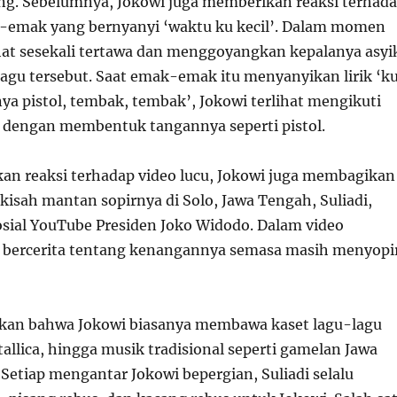
ang. Sebelumnya, Jokowi juga memberikan reaksi terhad
k-emak yang bernyanyi ‘waktu ku kecil’. Dalam momen
lihat sesekali tertawa dan menggoyangkan kepalanya asyi
gu tersebut. Saat emak-emak itu menyanyikan lirik ‘k
nya pistol, tembak, tembak’, Jokowi terlihat mengikuti
dengan membentuk tangannya seperti pistol.
an reaksi terhadap video lucu, Jokowi juga membagikan
kisah mantan sopirnya di Solo, Jawa Tengah, Suliadi,
osial YouTube Presiden Joko Widodo. Dalam video
di bercerita tentang kenangannya semasa masih menyopi
akan bahwa Jokowi biasanya membawa kaset lagu-lagu
allica, hingga musik tradisional seperti gamelan Jawa
Setiap mengantar Jokowi bepergian, Suliadi selalu