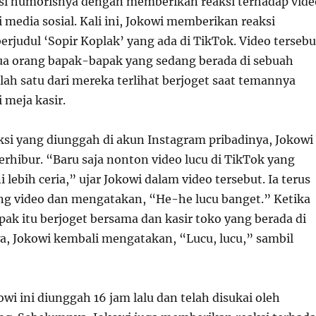
si humorisnya dengan memberikan reaksi terhadap vide
di media sosial. Kali ini, Jokowi memberikan reaksi
erjudul ‘Sopir Koplak’ yang ada di TikTok. Video tersebu
a orang bapak-bapak yang sedang berada di sebuah
lah satu dari mereka terlihat berjoget saat temannya
 meja kasir.
ksi yang diunggah di akun Instagram pribadinya, Jokowi
terhibur. “Baru saja nonton video lucu di TikTok yang
 lebih ceria,” ujar Jokowi dalam video tersebut. Ia terus
ng video dan mengatakan, “He-he lucu banget.” Ketika
ak itu berjoget bersama dan kasir toko yang berada di
wa, Jokowi kembali mengatakan, “Lucu, lucu,” sambil
owi ini diunggah 16 jam lalu dan telah disukai oleh