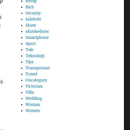
ap
Resep
Rich
Security
k
Selebriti
u
Show
skunkedsmc
Smartphone
Sport
Tale
Teknologi
Tips
Transportasi
Travel
Uncategory
ri
Victorian
Villa
Wedding
Woman
Women