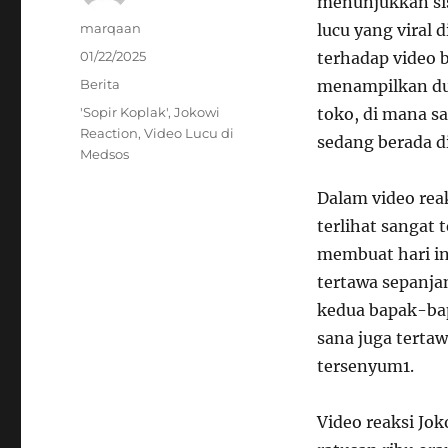
menunjukkan si
Author
marqaan
lucu yang viral 
Posted
01/22/2025
terhadap video b
on
Categories
Berita
menampilkan du
Tags
'Sopir Koplak'
,
Jokowi
toko, di mana sa
Reaction
,
Video Lucu di
sedang berada di
Medsos
Dalam video rea
terlihat sangat 
membuat hari ini
tertawa sepanja
kedua bapak-bap
sana juga terta
tersenyum
1
.
Video reaksi Jok