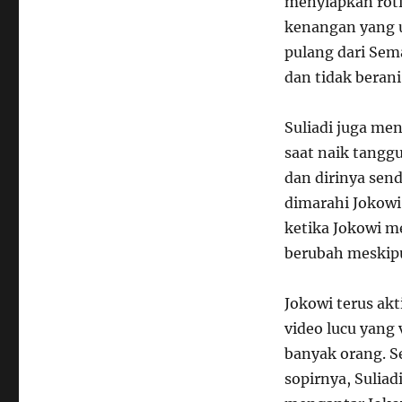
menyiapkan roti
kenangan yang un
pulang dari Sem
dan tidak beran
Suliadi juga me
saat naik tanggu
dan dirinya sen
dimarahi Jokowi
ketika Jokowi m
berubah meskipu
Jokowi terus ak
video lucu yang
banyak orang. S
sopirnya, Sulia