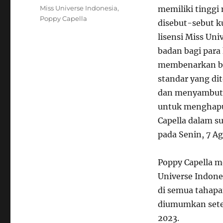
Tags
Miss Universe Indonesia
,
memiliki tinggi
Poppy Capella
disebut-sebut ku
lisensi Miss Uni
badan bagi para 
membenarkan ba
standar yang dit
dan menyambut 
untuk menghapus
Capella dalam s
pada Senin, 7 Ag
Poppy Capella m
Universe Indon
di semua tahapa
diumumkan sete
2023.