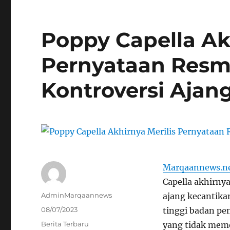
Poppy Capella Ak
Pernyataan Resmi
Kontroversi Ajan
Marqaannews.n
Capella akhirnya
Author
AdminMarqaannews
ajang kecantika
Posted
08/07/2023
tinggi badan pe
on
Categories
Berita Terbaru
yang tidak meme