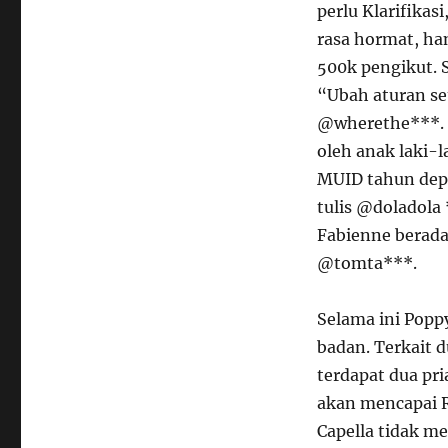
perlu Klarifikas
rasa hormat, ha
500k pengikut.
“Ubah aturan se
@wherethe***. 
oleh anak laki-
MUID tahun depa
tulis @doladola
Fabienne berada 
@tomta***.
Selama ini Popp
badan. Terkait 
terdapat dua pr
akan mencapai R
Capella tidak me