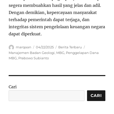
segera membuahkan hasil yang jelas dan adil.
Dengan demikian, kepercayaan masyarakat
terhadap pemerintah dapat terjaga, dan
integritas sistem pengelolaan keuangan negara
dapat diperkuat.
Author
Posted
Categories
Tags
marqaan
04/22/2025
Berita Terbaru
on
Manajemen Badan Geologi
,
MBG
,
Penggelapan Dana
MBG
,
Prabowo Subianto
Cari
CARI