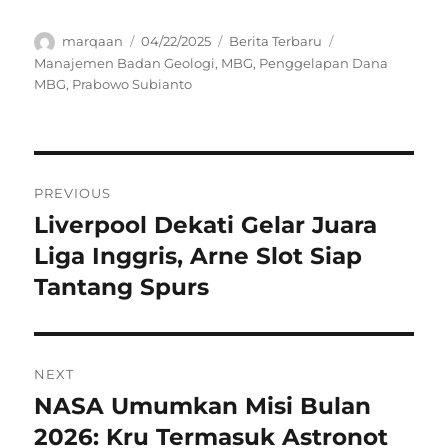
Author
Posted
Categories
Tags
marqaan
04/22/2025
Berita Terbaru
on
Manajemen Badan Geologi
,
MBG
,
Penggelapan Dana
MBG
,
Prabowo Subianto
Navigasi
PREVIOUS
pos
Liverpool Dekati Gelar Juara
Previous
post:
Liga Inggris, Arne Slot Siap
Tantang Spurs
NEXT
NASA Umumkan Misi Bulan
Next
post:
2026: Kru Termasuk Astronot