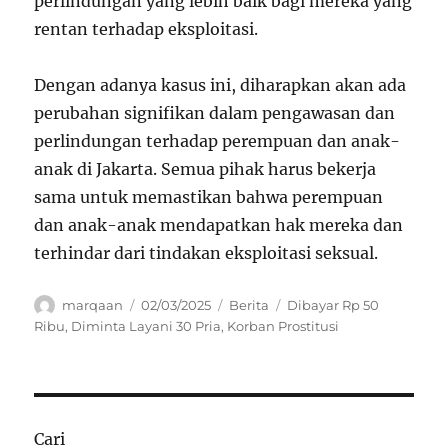
perlindungan yang lebih baik bagi mereka yang
rentan terhadap eksploitasi.
Dengan adanya kasus ini, diharapkan akan ada
perubahan signifikan dalam pengawasan dan
perlindungan terhadap perempuan dan anak-
anak di Jakarta. Semua pihak harus bekerja
sama untuk memastikan bahwa perempuan
dan anak-anak mendapatkan hak mereka dan
terhindar dari tindakan eksploitasi seksual.
Author
Posted
Categories
Tags
marqaan
02/03/2025
Berita
Dibayar Rp 50
on
Ribu
,
Diminta Layani 30 Pria
,
Korban Prostitusi
Cari