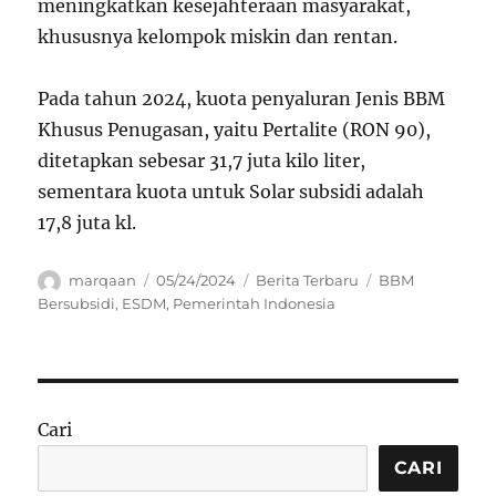
meningkatkan kesejahteraan masyarakat,
khususnya kelompok miskin dan rentan.
Pada tahun 2024, kuota penyaluran Jenis BBM
Khusus Penugasan, yaitu Pertalite (RON 90),
ditetapkan sebesar 31,7 juta kilo liter,
sementara kuota untuk Solar subsidi adalah
17,8 juta kl.
Author
Posted
Categories
Tags
marqaan
05/24/2024
Berita Terbaru
BBM
on
Bersubsidi
,
ESDM
,
Pemerintah Indonesia
Cari
CARI