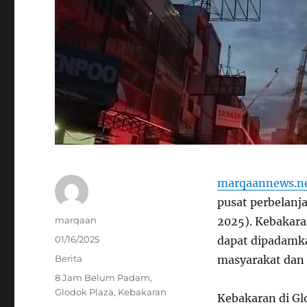
marqaannews.n
pusat perbelanja
Author
marqaan
2025). Kebakara
Posted
01/16/2025
dapat dipadamk
on
Categories
Berita
masyarakat dan
Tags
8 Jam Belum Padam
,
Glodok Plaza
,
Kebakaran
Kebakaran di Gl