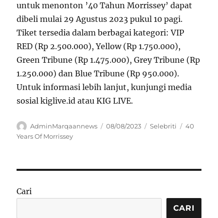
untuk menonton ’40 Tahun Morrissey’ dapat
dibeli mulai 29 Agustus 2023 pukul 10 pagi.
Tiket tersedia dalam berbagai kategori: VIP
RED (Rp 2.500.000), Yellow (Rp 1.750.000),
Green Tribune (Rp 1.475.000), Grey Tribune (Rp
1.250.000) dan Blue Tribune (Rp 950.000).
Untuk informasi lebih lanjut, kunjungi media
sosial kiglive.id atau KIG LIVE.
Author
Posted
Categories
Tags
AdminMarqaannews
08/08/2023
Selebriti
40
on
Years Of Morrissey
Cari
CARI