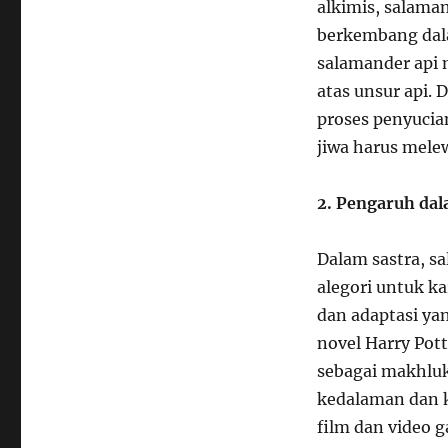
alkimis, salama
berkembang dal
salamander api 
atas unsur api.
proses penyucia
jiwa harus mele
2. Pengaruh dal
Dalam sastra, s
alegori untuk ka
dan adaptasi yan
novel Harry Pott
sebagai makhluk
kedalaman dan k
film dan video 