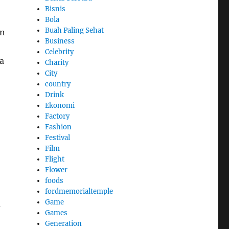
Bisnis
Bola
Buah Paling Sehat
an
Business
Celebrity
a
Charity
City
country
Drink
Ekonomi
Factory
Fashion
Festival
Film
Flight
Flower
foods
fordmemorialtemple
Game
m
Games
Generation