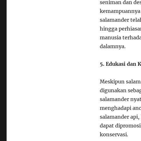
seniman dan des
kemampuannya un
salamander telah
hingga perhiasa
manusia terhada
dalamnya.
5. Edukasi dan 
Meskipun salama
digunakan sebag
salamander nyata
menghadapi anc
salamander api,
dapat dipromos
konservasi.