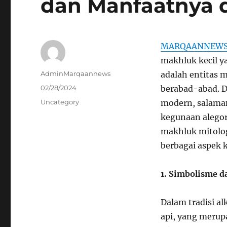
dan Manfaatnya 
MARQAANNEW
makhluk kecil y
Author
AdminMarqaannews
adalah entitas 
Posted
02/28/2024
berabad-abad. D
on
Categories
Uncategory
modern, salaman
kegunaan alegori
makhluk mitolog
berbagai aspek 
1. Simbolisme d
Dalam tradisi a
api, yang merup