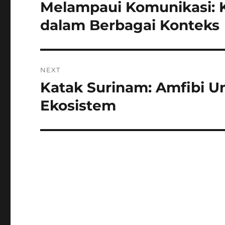
pos
Melampaui Komunikasi: K
Previous
post:
dalam Berbagai Konteks
NEXT
Katak Surinam: Amfibi U
Next
post:
Ekosistem