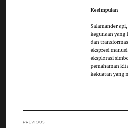
Kesimpulan
Salamander api,
kegunaan yang l
dan transformas
ekspresi manusia
eksplorasi simb
pemahaman kita
kekuatan yang m
Navigasi
PREVIOUS