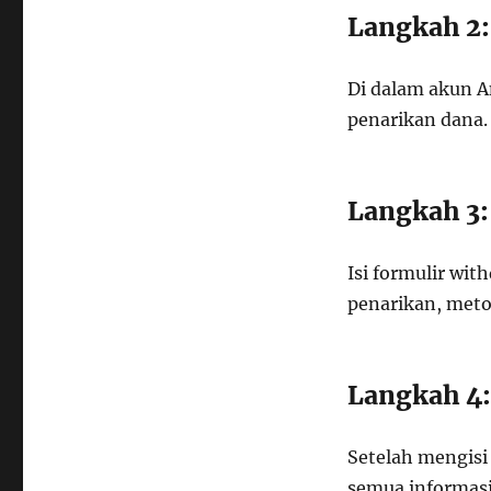
Langkah 2:
Di dalam akun A
penarikan dana.
Langkah 3:
Isi formulir wit
penarikan, meto
Langkah 4:
Setelah mengisi 
semua informasi