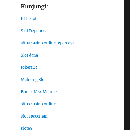
Kunjungi:
RTP Slot
Slot Depo 10k
situs casino online tepercaya
Slot dana
Joker123
Mahjong Slot
Bonus New Member
situs casino online
slot spaceman
slot88