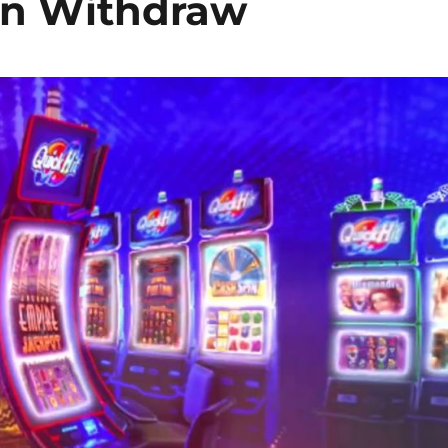
an Withdraw