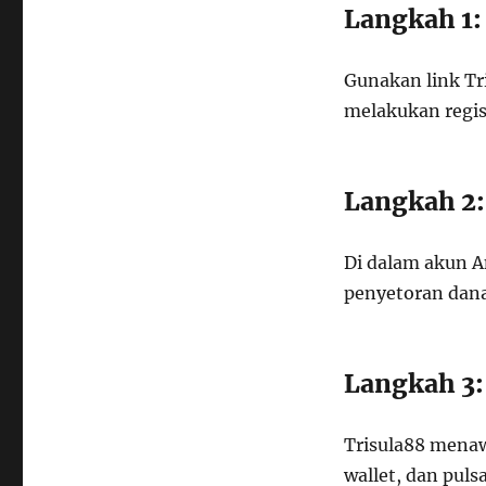
Langkah 1:
Gunakan link Tr
melakukan regist
Langkah 2:
Di dalam akun A
penyetoran dana
Langkah 3:
Trisula88 menaw
wallet, dan puls