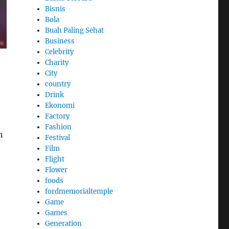
Bisnis
Bola
Buah Paling Sehat
Business
Celebrity
Charity
City
country
h
Drink
Ekonomi
Factory
Fashion
n
Festival
Film
Flight
Flower
foods
fordmemorialtemple
Game
Games
Generation