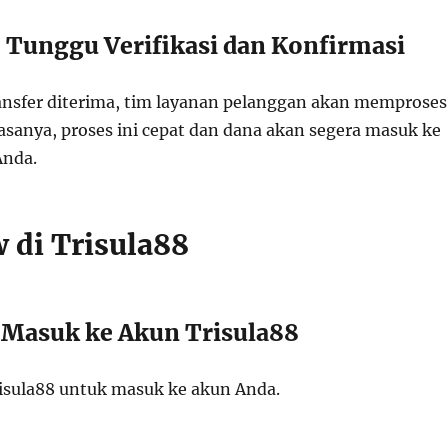
 Tunggu Verifikasi dan Konfirmasi
ransfer diterima, tim layanan pelanggan akan memproses
asanya, proses ini cepat dan dana akan segera masuk ke
Anda.
 di Trisula88
 Masuk ke Akun Trisula88
isula88 untuk masuk ke akun Anda.