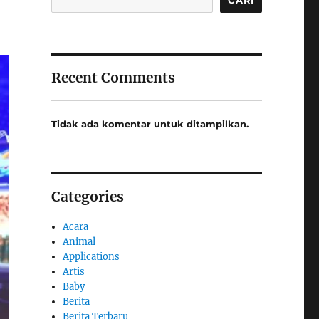
Recent Comments
Tidak ada komentar untuk ditampilkan.
Categories
Acara
Animal
Applications
Artis
Baby
Berita
Berita Terbaru