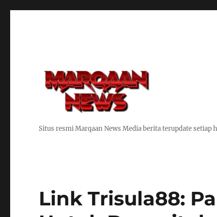
Situs resmi Marqaan News Media berita terupdate setiap h
Link Trisula88: 