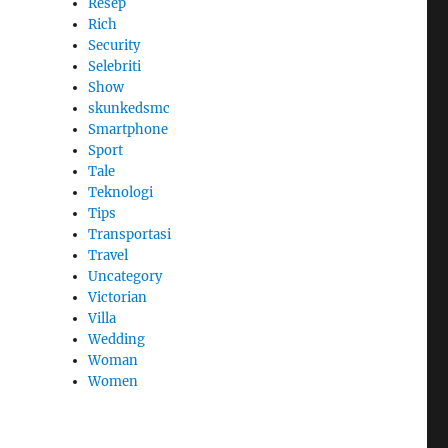
Resep
Rich
Security
Selebriti
Show
skunkedsmc
Smartphone
Sport
Tale
Teknologi
Tips
Transportasi
Travel
Uncategory
Victorian
Villa
Wedding
Woman
Women