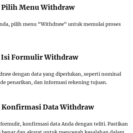
 Pilih Menu Withdraw
nda, pilih menu “Withdraw” untuk memulai proses
 Isi Formulir Withdraw
hdraw dengan data yang diperlukan, seperti nominal
de penarikan, dan informasi rekening tujuan.
 Konfirmasi Data Withdraw
formulir, konfirmasi data Anda dengan teliti. Pastikan
 benar dan akurat untuk mencegah kesalahan dalam