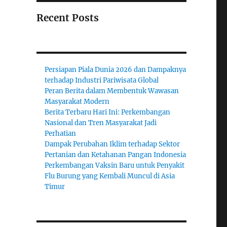
Recent Posts
Persiapan Piala Dunia 2026 dan Dampaknya
terhadap Industri Pariwisata Global
Peran Berita dalam Membentuk Wawasan
Masyarakat Modern
Berita Terbaru Hari Ini: Perkembangan
Nasional dan Tren Masyarakat Jadi
Perhatian
Dampak Perubahan Iklim terhadap Sektor
Pertanian dan Ketahanan Pangan Indonesia
Perkembangan Vaksin Baru untuk Penyakit
Flu Burung yang Kembali Muncul di Asia
Timur