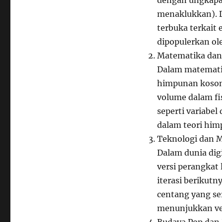
menaklukkan). D
terbuka terkait
dipopulerkan ol
Matematika dan
Dalam matematik
himpunan kosong
volume dalam fi
seperti variabe
dalam teori him
Teknologi dan M
Dalam dunia dig
versi perangkat
iterasi berikut
centang yang se
menunjukkan veri
Budaya Pop dan 