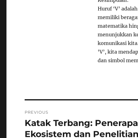
Huruf ‘V’ adala
memiliki berag
matematika hing
menunjukkan kek
komunikasi kit
‘V’, kita menda
dan simbol mem
Navigasi
PREVIOUS
pos
Katak Terbang: Penerap
Previous
post:
Ekosistem dan Penelitian