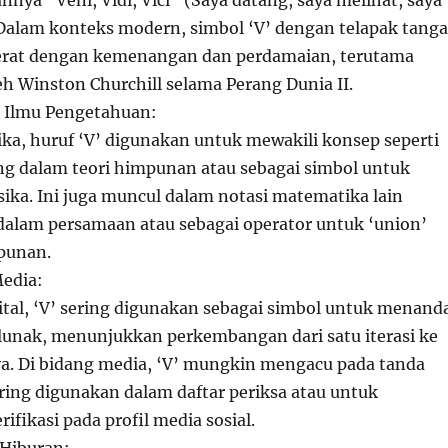
alam konteks modern, simbol ‘V’ dengan telapak tang
 erat dengan kemenangan dan perdamaian, terutama
eh Winston Churchill selama Perang Dunia II.
 Ilmu Pengetahuan:
a, huruf ‘V’ digunakan untuk mewakili konsep seperti
 dalam teori himpunan atau sebagai simbol untuk
sika. Ini juga muncul dalam notasi matematika lain
l dalam persamaan atau sebagai operator untuk ‘union’
punan.
edia:
ital, ‘V’ sering digunakan sebagai simbol untuk menand
 lunak, menunjukkan perkembangan dari satu iterasi ke
nya. Di bidang media, ‘V’ mungkin mengacu pada tanda
ring digunakan dalam daftar periksa atau untuk
fikasi pada profil media sosial.
Hiburan: