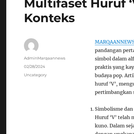
Multifaset Huruf 
Konteks
MARQAANNEW
pandangan pert
Author
AdminMarqaannews
simbol dalam alfa
Posted
02/28/2024
praktis yang ka
on
Categories
Uncategory
budaya pop. Art
huruf ‘V’, men
pertimbangkan 
Simbolisme dan 
Huruf ‘V’ telah
kuno. Dalam seja
dengan ungkapann