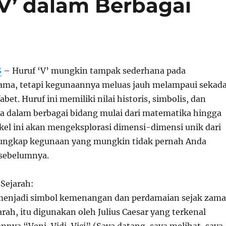
‘V’ dalam Berbagai
S
– Huruf ‘V’ mungkin tampak sederhana pada
ama, tetapi kegunaannya meluas jauh melampaui sekad
bet. Huruf ini memiliki nilai historis, simbolis, dan
ya dalam berbagai bidang mulai dari matematika hingga
ikel ini akan mengeksplorasi dimensi-dimensi unik dari
gungkap kegunaan yang mungkin tidak pernah Anda
sebelumnya.
Sejarah:
 menjadi simbol kemenangan dan perdamaian sejak zam
rah, itu digunakan oleh Julius Caesar yang terkenal
ya “Veni, Vidi, Vici” (Saya datang, saya melihat, saya