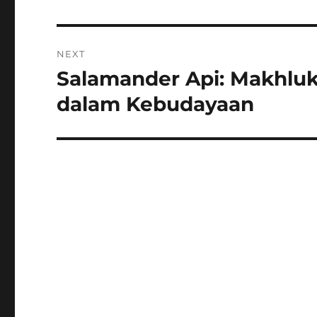
NEXT
Salamander Api: Makhluk
Next
post:
dalam Kebudayaan