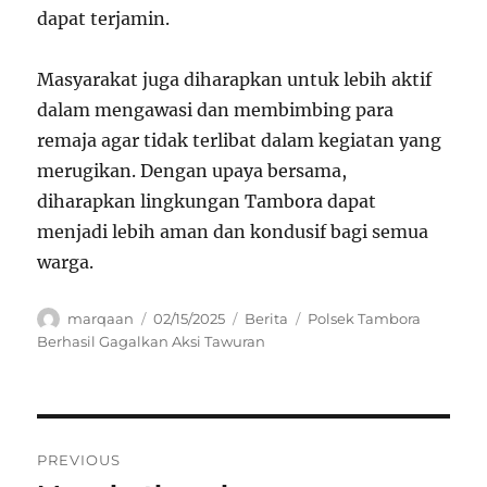
dapat terjamin.
Masyarakat juga diharapkan untuk lebih aktif
dalam mengawasi dan membimbing para
remaja agar tidak terlibat dalam kegiatan yang
merugikan. Dengan upaya bersama,
diharapkan lingkungan Tambora dapat
menjadi lebih aman dan kondusif bagi semua
warga.
Author
Posted
Categories
Tags
marqaan
02/15/2025
Berita
Polsek Tambora
on
Berhasil Gagalkan Aksi Tawuran
Navigasi
PREVIOUS
pos