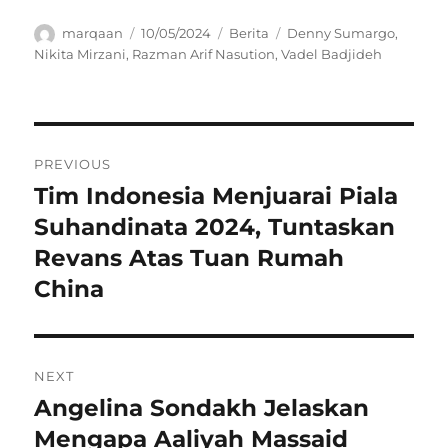
Author
Posted
Categories
Tags
marqaan
10/05/2024
Berita
Denny Sumargo
,
on
Nikita Mirzani
,
Razman Arif Nasution
,
Vadel Badjideh
Navigasi
PREVIOUS
pos
Tim Indonesia Menjuarai Piala
Previous
post:
Suhandinata 2024, Tuntaskan
Revans Atas Tuan Rumah
China
NEXT
Angelina Sondakh Jelaskan
Next
post:
Mengapa Aaliyah Massaid