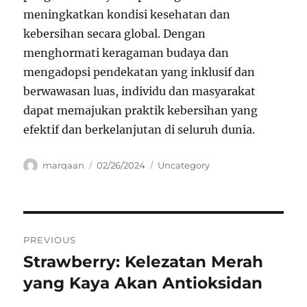
meningkatkan kondisi kesehatan dan
kebersihan secara global. Dengan
menghormati keragaman budaya dan
mengadopsi pendekatan yang inklusif dan
berwawasan luas, individu dan masyarakat
dapat memajukan praktik kebersihan yang
efektif dan berkelanjutan di seluruh dunia.
Author
Posted
Categories
marqaan
02/26/2024
Uncategory
on
Navigasi
PREVIOUS
pos
Strawberry: Kelezatan Merah
Previous
post:
yang Kaya Akan Antioksidan