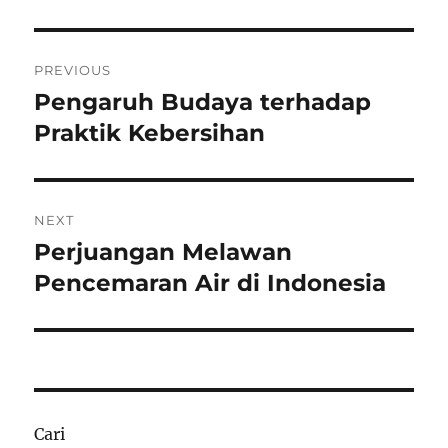
Navigasi
PREVIOUS
pos
Pengaruh Budaya terhadap
Previous
post:
Praktik Kebersihan
NEXT
Perjuangan Melawan
Next
post:
Pencemaran Air di Indonesia
Cari