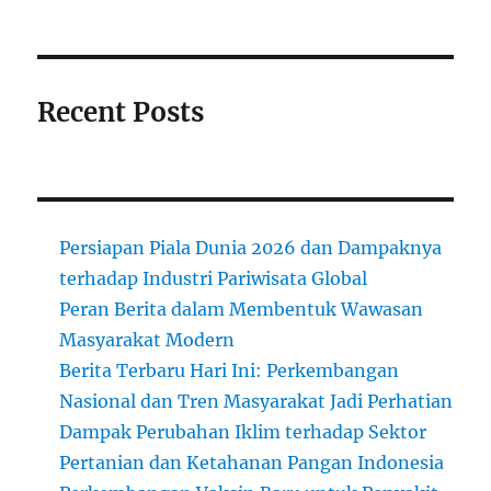
Recent Posts
Persiapan Piala Dunia 2026 dan Dampaknya
terhadap Industri Pariwisata Global
Peran Berita dalam Membentuk Wawasan
Masyarakat Modern
Berita Terbaru Hari Ini: Perkembangan
Nasional dan Tren Masyarakat Jadi Perhatian
Dampak Perubahan Iklim terhadap Sektor
Pertanian dan Ketahanan Pangan Indonesia