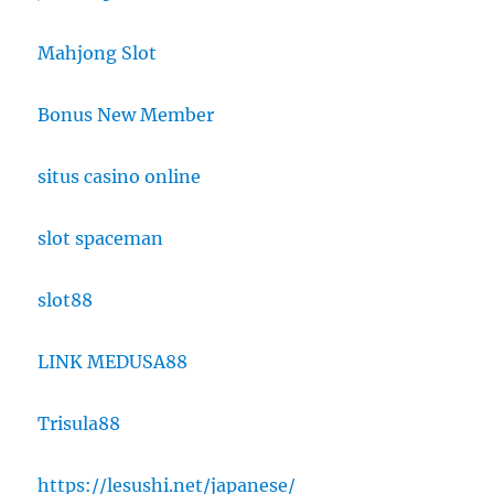
Mahjong Slot
Bonus New Member
situs casino online
slot spaceman
slot88
LINK MEDUSA88
Trisula88
https://lesushi.net/japanese/