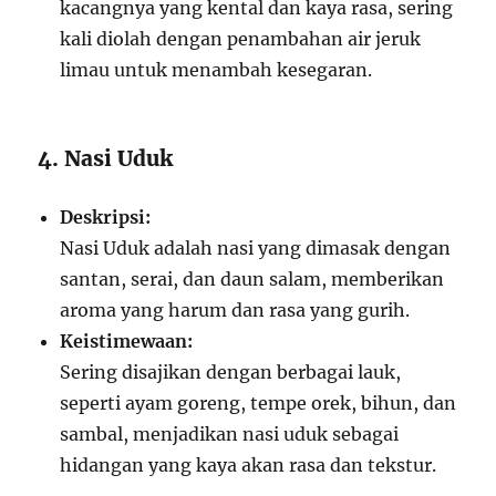
kacangnya yang kental dan kaya rasa, sering
kali diolah dengan penambahan air jeruk
limau untuk menambah kesegaran.
4. Nasi Uduk
Deskripsi:
Nasi Uduk adalah nasi yang dimasak dengan
santan, serai, dan daun salam, memberikan
aroma yang harum dan rasa yang gurih.
Keistimewaan:
Sering disajikan dengan berbagai lauk,
seperti ayam goreng, tempe orek, bihun, dan
sambal, menjadikan nasi uduk sebagai
hidangan yang kaya akan rasa dan tekstur.