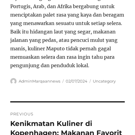
Portugis, Arab, dan Afrika bergabung untuk
menciptakan palet rasa yang kaya dan beragam
yang menawarkan sesuatu untuk setiap selera.
Baik itu hidangan laut yang segar, makanan
jalanan yang pedas, atau pencuci mulut yang
manis, kuliner Maputo tidak pernah gagal
memuaskan selera dan rasa ingin tahu para
pengunjung dan penduduk lokal.
Author
Posted
Categories
AdminMarqaannews
02/07/2024
Uncategory
on
Navigasi
PREVIOUS
pos
Kenikmatan Kuliner di
Previous
post:
Kopenhagen: Makanan Favorit