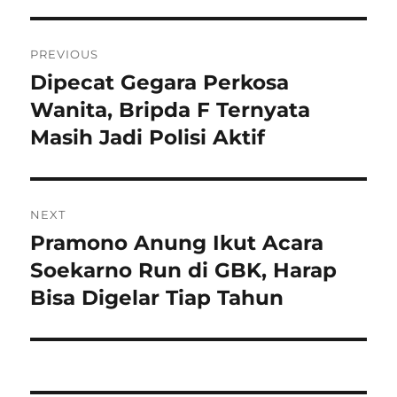
Navigasi
PREVIOUS
pos
Dipecat Gegara Perkosa
Previous
post:
Wanita, Bripda F Ternyata
Masih Jadi Polisi Aktif
NEXT
Pramono Anung Ikut Acara
Next
post:
Soekarno Run di GBK, Harap
Bisa Digelar Tiap Tahun