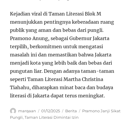
Kejadian viral di Taman Literasi Blok M
menunjukkan pentingnya keberadaan ruang
publik yang aman dan bebas dari pungli.
Pramono Anung, sebagai Gubernur Jakarta
terpilih, berkomitmen untuk mengatasi
masalah ini dan memastikan bahwa Jakarta
menjadi kota yang lebih baik dan bebas dari
pungutan liar. Dengan adanya taman-taman
seperti Taman Literasi Martha Christina
Tiahahu, diharapkan minat baca dan budaya
literasi di Jakarta dapat terus meningkat.
Author
Posted
Categories
Tags
marqaan
01/12/2025
Berita
Pramono Janji Sikat
on
Pungli
,
Taman Literasi Dimintai Izin