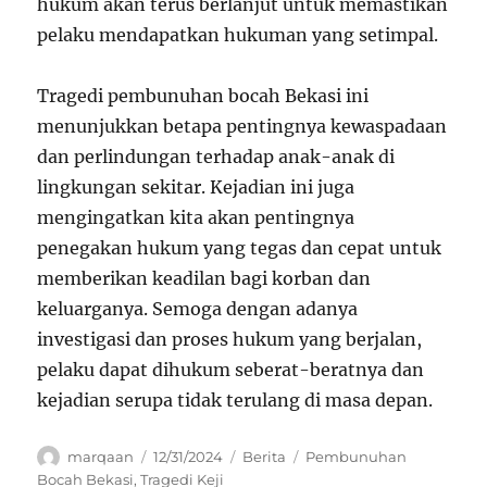
hukum akan terus berlanjut untuk memastikan
pelaku mendapatkan hukuman yang setimpal.
Tragedi pembunuhan bocah Bekasi ini
menunjukkan betapa pentingnya kewaspadaan
dan perlindungan terhadap anak-anak di
lingkungan sekitar. Kejadian ini juga
mengingatkan kita akan pentingnya
penegakan hukum yang tegas dan cepat untuk
memberikan keadilan bagi korban dan
keluarganya. Semoga dengan adanya
investigasi dan proses hukum yang berjalan,
pelaku dapat dihukum seberat-beratnya dan
kejadian serupa tidak terulang di masa depan.
Author
Posted
Categories
Tags
marqaan
12/31/2024
Berita
Pembunuhan
on
Bocah Bekasi
,
Tragedi Keji