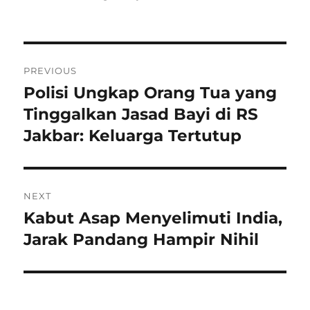
Navigasi
PREVIOUS
pos
Polisi Ungkap Orang Tua yang
Previous
post:
Tinggalkan Jasad Bayi di RS
Jakbar: Keluarga Tertutup
NEXT
Kabut Asap Menyelimuti India,
Next
post:
Jarak Pandang Hampir Nihil