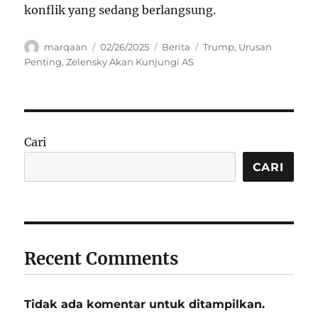
konflik yang sedang berlangsung.
Author
Posted
Categories
Tags
marqaan
02/26/2025
Berita
Trump
,
Urusan
on
Penting
,
Zelensky Akan Kunjungi AS
Cari
CARI
Recent Comments
Tidak ada komentar untuk ditampilkan.