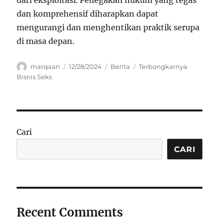
dari eksploitasi. Penegakan hukum yang tegas
dan komprehensif diharapkan dapat
mengurangi dan menghentikan praktik serupa
di masa depan.
Author
Posted
Categories
Tags
marqaan
12/28/2024
Berita
Terbongkarnya
on
Bisnis Seks
Cari
CARI
Recent Comments