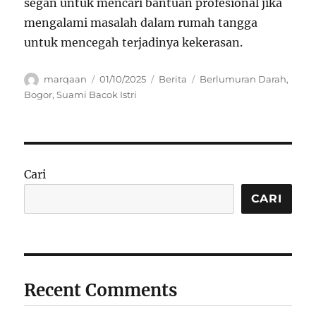
segan untuk mencari bantuan profesional jika
mengalami masalah dalam rumah tangga
untuk mencegah terjadinya kekerasan.
Author
Posted
Categories
Tags
marqaan
01/10/2025
Berita
Berlumuran Darah
,
on
Bogor
,
Suami Bacok Istri
Cari
CARI
Recent Comments