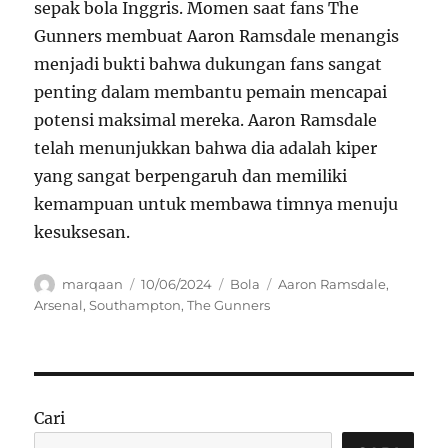
sepak bola Inggris. Momen saat fans The
Gunners membuat Aaron Ramsdale menangis
menjadi bukti bahwa dukungan fans sangat
penting dalam membantu pemain mencapai
potensi maksimal mereka. Aaron Ramsdale
telah menunjukkan bahwa dia adalah kiper
yang sangat berpengaruh dan memiliki
kemampuan untuk membawa timnya menuju
kesuksesan.
Author
Posted
Categories
Tags
marqaan
10/06/2024
Bola
Aaron Ramsdale
,
on
Arsenal
,
Southampton
,
The Gunners
Cari