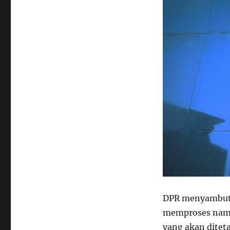
DPR menyambut p
memproses nama
yang akan ditet