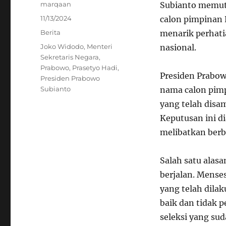
Author
marqaan
Subianto memutu
Posted
11/13/2024
calon pimpinan 
on
Categories
Berita
menarik perhati
Tags
Joko Widodo
,
Menteri
nasional.
Sekretaris Negara
,
Prabowo
,
Prasetyo Hadi
,
Presiden Prabo
Presiden Prabowo
Subianto
nama calon pim
yang telah disa
Keputusan ini di
melibatkan berb
Salah satu alas
berjalan. Mense
yang telah dila
baik dan tidak 
seleksi yang su