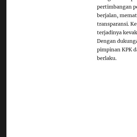
pertimbangan p
berjalan, memat
transparansi. K
terjadinya keva
Dengan dukungan
pimpinan KPK da
berlaku.