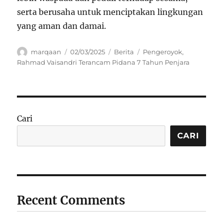
serta berusaha untuk menciptakan lingkungan
yang aman dan damai.
Author
Posted
Categories
Tags
marqaan
02/03/2025
Berita
Pengeroyok
,
on
Rahmad Vaisandri Terancam Pidana 7 Tahun Penjara
Cari
CARI
Recent Comments