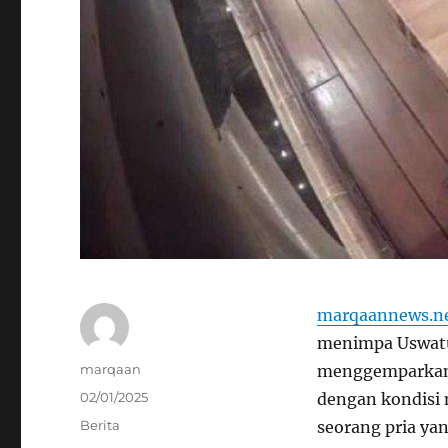
marqaannews.n
menimpa Uswatun
Author
marqaan
menggemparkan 
Posted
02/01/2025
dengan kondisi 
on
Categories
Berita
seorang pria yan