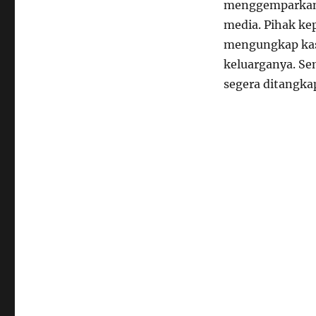
menggemparkan 
media. Pihak ke
mengungkap kas
keluarganya. Se
segera ditangka