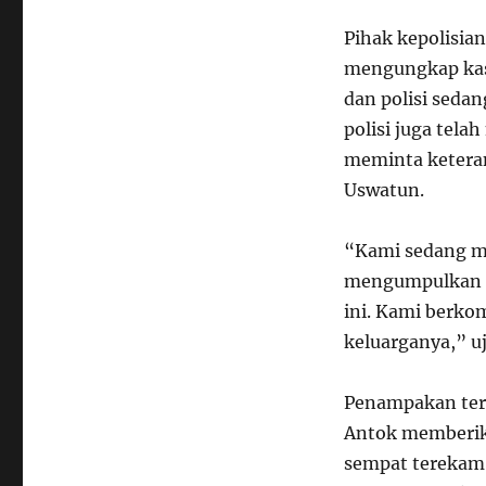
Pihak kepolisia
mengungkap kasu
dan polisi seda
polisi juga tel
meminta keteran
Uswatun.
“Kami sedang m
mengumpulkan s
ini. Kami berko
keluarganya,” uj
Penampakan tera
Antok memberi
sempat terekam 