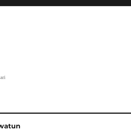
ari
watun