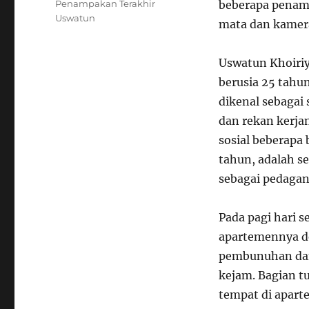
Tags
Penampakan Terakhir
beberapa penamp
Uswatun
mata dan kamer
Uswatun Khoiriy
berusia 25 tahun
dikenal sebagai
dan rekan kerja
sosial beberapa 
tahun, adalah se
sebagai pedagan
Pada pagi hari 
apartemennya d
pembunuhan dan
kejam. Bagian t
tempat di apart