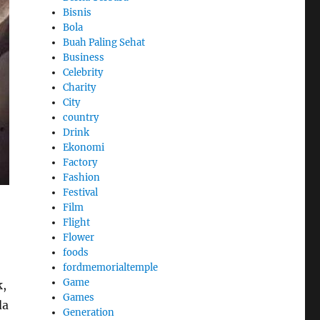
Bisnis
Bola
Buah Paling Sehat
Business
Celebrity
Charity
City
country
Drink
Ekonomi
Factory
Fashion
Festival
Film
Flight
Flower
foods
fordmemorialtemple
Game
k,
Games
da
Generation