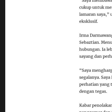
“Saya membawa u
cukup untuk men
lamaran saya,” 
eksklusif.
Irma Darmawangs
Sebaztian. Menu
hubungan. Ia le
sayang dan perh
“Saya menghargai
segalanya. Saya
perhatian yang t
dengan tegas.
Kabar penolakan