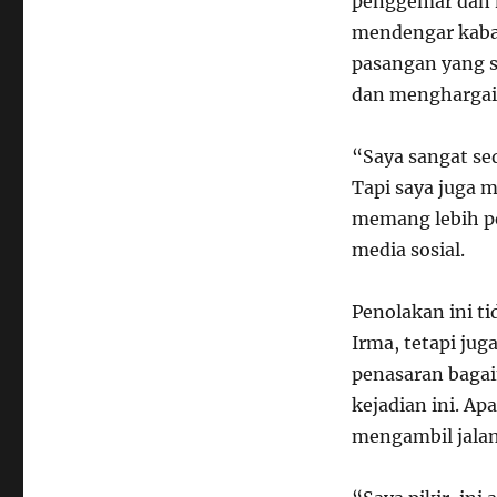
penggemar dan m
mendengar kabar
pasangan yang 
dan menghargai
“Saya sangat sed
Tapi saya juga 
memang lebih pe
media sosial.
Penolakan ini t
Irma, tetapi jug
penasaran bagai
kejadian ini. A
mengambil jala