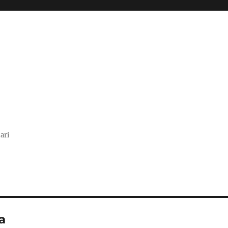
ari
a