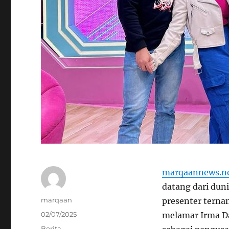
marqaannews.n
datang dari duni
Author
marqaan
presenter terna
Posted
02/07/2025
melamar Irma Da
on
Categories
Berita