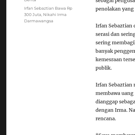
sebagai pengusa
Tags
Irfan Sebaztian Bawa Rp
penolakan yang
300 Juta
,
Nikahi Irma
Darmawangsa
Irfan Sebaztian
serasi dan serin
sering membagi
banyak penggem
kemesraan terse
publik.
Irfan Sebaztia
membawa uang se
dianggap sebaga
dengan Irma. Nam
rencana.