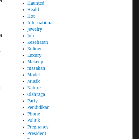
a
Haunted
Health
Hot
International
Jewelry
a
Job
Kesehatan
Kuliner
k
Luxury
Makeup
masakan
Model
Musik
n
Nature
Olahraga
Party
Pendidikan
Phone
Politik
Pregnancy
President