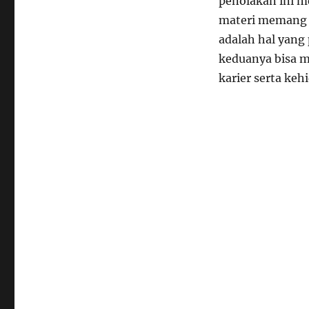
penolakan ini m
materi memang p
adalah hal yang
keduanya bisa m
karier serta keh