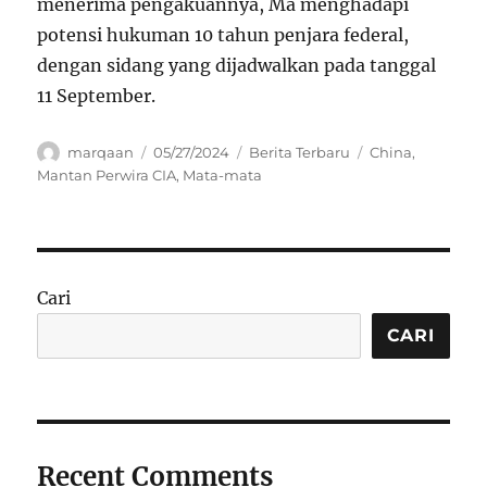
menerima pengakuannya, Ma menghadapi
potensi hukuman 10 tahun penjara federal,
dengan sidang yang dijadwalkan pada tanggal
11 September.
Author
Posted
Categories
Tags
marqaan
05/27/2024
Berita Terbaru
China
,
on
Mantan Perwira CIA
,
Mata-mata
Cari
CARI
Recent Comments