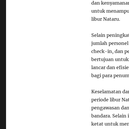
dan kenyamanan. 
untuk menampun
libur Nataru.
Selain peningka
jumlah personel
check-in, dan p
bertujuan untu
lancar dan efis
bagi para penu
Keselamatan dan
periode libur N
pengawasan dan
bandara. Selain 
ketat untuk me