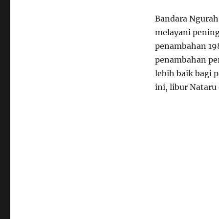
Bandara Ngurah 
melayani penin
penambahan 198
penambahan per
lebih baik bagi
ini, libur Natar