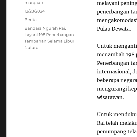
Author
marqaan
melayani penin
Posted
12/28/2024
penerbangan tam
on
Categories
Berita
mengakomodasi l
Tags
Bandara Ngurah Rai
,
Pulau Dewata.
Layani 198 Penerbangan
Tambahan Selama Libur
Untuk mengantis
Nataru
menambah 198 p
Penerbangan tam
internasional, 
beberapa negara
mengurangi kep
wisatawan.
Untuk mendukun
Rai telah melaku
penumpang telah