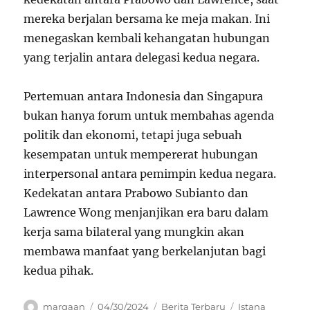
mereka berjalan bersama ke meja makan. Ini
menegaskan kembali kehangatan hubungan
yang terjalin antara delegasi kedua negara.
Pertemuan antara Indonesia dan Singapura
bukan hanya forum untuk membahas agenda
politik dan ekonomi, tetapi juga sebuah
kesempatan untuk mempererat hubungan
interpersonal antara pemimpin kedua negara.
Kedekatan antara Prabowo Subianto dan
Lawrence Wong menjanjikan era baru dalam
kerja sama bilateral yang mungkin akan
membawa manfaat yang berkelanjutan bagi
kedua pihak.
Author
Posted
Categories
Tags
marqaan
04/30/2024
Berita Terbaru
Istana