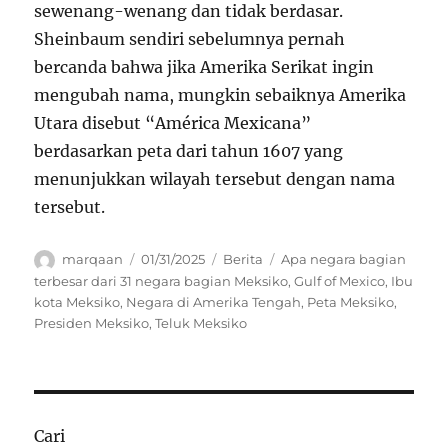
sewenang-wenang dan tidak berdasar.
Sheinbaum sendiri sebelumnya pernah
bercanda bahwa jika Amerika Serikat ingin
mengubah nama, mungkin sebaiknya Amerika
Utara disebut “América Mexicana”
berdasarkan peta dari tahun 1607 yang
menunjukkan wilayah tersebut dengan nama
tersebut.
Author
Posted
Categories
Tags
marqaan
01/31/2025
Berita
Apa negara bagian
on
terbesar dari 31 negara bagian Meksiko
,
Gulf of Mexico
,
Ibu
kota Meksiko
,
Negara di Amerika Tengah
,
Peta Meksiko
,
Presiden Meksiko
,
Teluk Meksiko
Cari