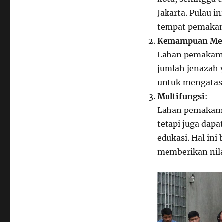
Jakarta. Pulau i
tempat pemaka
Kemampuan Men
Lahan pemakam
jumlah jenazah 
untuk mengatasi
Multifungsi
:
Lahan pemakama
tetapi juga dapa
edukasi. Hal in
memberikan nila