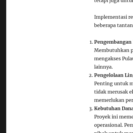
tetapi juga untu
Implementasi re
beberapa tantan
Pengembangan I
Membutuhkan pe
mengakses Pulau
lainnya.
Pengelolaan Li
Penting untuk
tidak merusak ek
memerlukan per
Kebutuhan Dan
Proyek ini mem
operasional. Pe