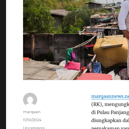
marqaannews.n
(RK), mengung
Author
marqaan
di Pulau Panjang
Posted
11/10/2024
diungkapkan dal
on
Categories
Uncategory
pemakaman yang 