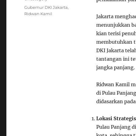
Tags
Gubernur DKI Jakarta
,
Ridwan Kamil
Jakarta menghad
menunjukkan ba
kian terisi penu
membutuhkan te
DKI Jakarta te
tantangan ini te
jangka panjang.
Ridwan Kamil 
di Pulau Panjang
didasarkan pada
Lokasi Strategis
Pulau Panjang di
kota, sehingga 