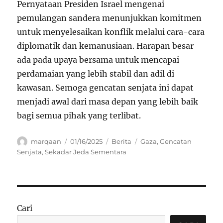
Pernyataan Presiden Israel mengenai
pemulangan sandera menunjukkan komitmen
untuk menyelesaikan konflik melalui cara-cara
diplomatik dan kemanusiaan. Harapan besar
ada pada upaya bersama untuk mencapai
perdamaian yang lebih stabil dan adil di
kawasan. Semoga gencatan senjata ini dapat
menjadi awal dari masa depan yang lebih baik
bagi semua pihak yang terlibat.
Author
Posted
Categories
Tags
marqaan
01/16/2025
Berita
Gaza
,
Gencatan
on
Senjata
,
Sekadar Jeda Sementara
Cari