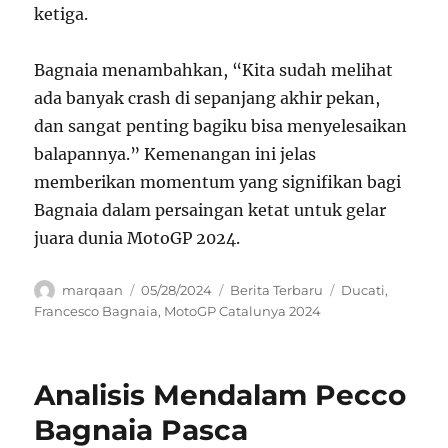
ketiga.
Bagnaia menambahkan, “Kita sudah melihat
ada banyak crash di sepanjang akhir pekan,
dan sangat penting bagiku bisa menyelesaikan
balapannya.” Kemenangan ini jelas
memberikan momentum yang signifikan bagi
Bagnaia dalam persaingan ketat untuk gelar
juara dunia MotoGP 2024.
Author
Posted
Categories
Tags
marqaan
05/28/2024
Berita Terbaru
Ducati
,
on
Francesco Bagnaia
,
MotoGP Catalunya 2024
Analisis Mendalam Pecco
Bagnaia Pasca