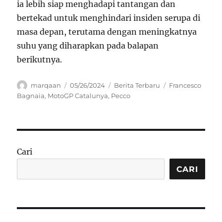
ia lebih siap menghadapi tantangan dan
bertekad untuk menghindari insiden serupa di
masa depan, terutama dengan meningkatnya
suhu yang diharapkan pada balapan
berikutnya.
Author
Posted
Categories
Tags
marqaan
05/26/2024
Berita Terbaru
Francesco
on
Bagnaia
,
MotoGP Catalunya
,
Pecco
Cari
CARI